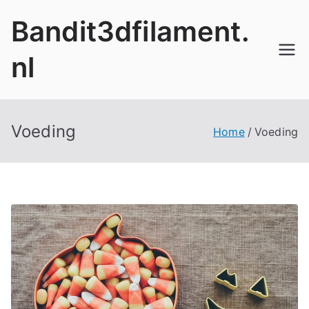
Ga
Bandit3dfilament.
naar
de
nl
inhoud
Voeding
Home
Voeding