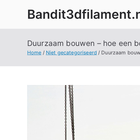
Ga
Bandit3dfilament.n
naar
de
inhoud
Duurzaam bouwen – hoe een bo
Home
Niet gecategoriseerd
Duurzaam bouwe