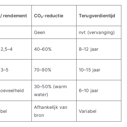
/ rendement
CO₂-reductie
Terugverdientijd
%
Geen
nvt (vervanging)
2,5–4
40–60%
8–12 jaar
 3–5
70–90%
10–15 jaar
30–50% (warm
oeveelheid
6–10 jaar
water)
Afhankelijk van
abel
Variabel
bron