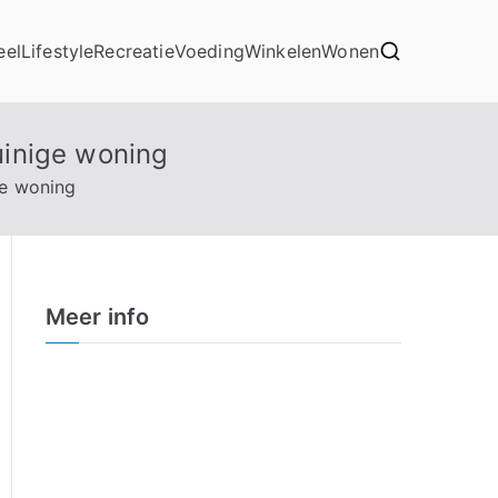
eel
Lifestyle
Recreatie
Voeding
Winkelen
Wonen
uinige woning
ge woning
Meer info