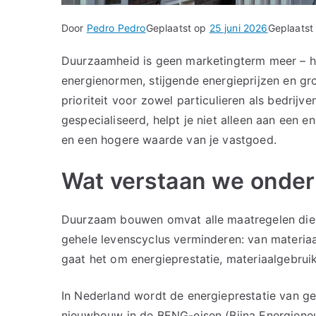
Door
Pedro Pedro
Geplaatst op
25 juni 2026
Geplaatst
Duurzaamheid is geen marketingterm meer – h
energienormen, stijgende energieprijzen en g
prioriteit voor zowel particulieren als bedrijv
gespecialiseerd, helpt je niet alleen aan een 
en een hogere waarde van je vastgoed.
Wat verstaan we onde
Duurzaam bouwen omvat alle maatregelen die 
gehele levenscyclus verminderen: van materiaa
gaat het om energieprestatie, materiaalgebrui
In Nederland wordt de energieprestatie van geb
nieuwbouw in de BENG-eisen (Bijna Energiene